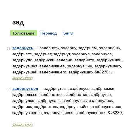
зад
Толкование
Перевод
Книги
задёрнуть
— задёрнуть, задёрну, задёрнем, задёрнешь,
31
задёрнете, задёрнет, задёрнут, задёрнул, задёрнула,
задёрнуло, задёрнули, задёрни, задёрните, задёрнувший,
задёрнувшая, задёрнувшее, задёрнувшие, задёрнувшего,
задёрнувшей, задёрнувшего, задёрнувших,&#8230; …
Формы слов
задёрнуться
— задёрнуться, задёрнусь, задёрнемся,
32
задёрнешься, задёрнетесь, задёрнется, задёрнутся,
задёрнулся, задёрнулась, задёрнулось, задёрнулись,
задёрнись, задёрнитесь, задёрнувшийся, задёрнувшаяся,
задёрнувшееся, задёрнувшиеся, задёрнувшегося,&#8230;
…
Формы слов