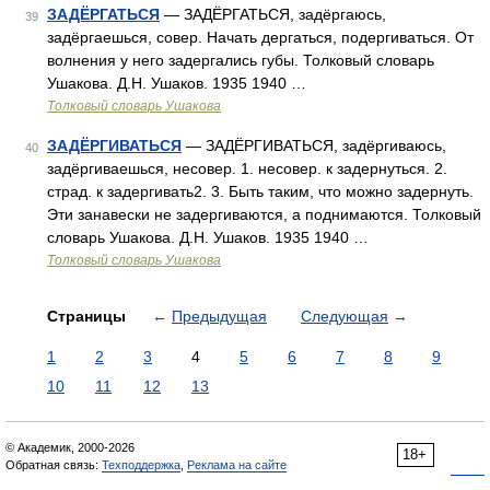
ЗАДЁРГАТЬСЯ
— ЗАДЁРГАТЬСЯ, задёргаюсь,
39
задёргаешься, совер. Начать дергаться, подергиваться. От
волнения у него задергались губы. Толковый словарь
Ушакова. Д.Н. Ушаков. 1935 1940 …
Толковый словарь Ушакова
ЗАДЁРГИВАТЬСЯ
— ЗАДЁРГИВАТЬСЯ, задёргиваюсь,
40
задёргиваешься, несовер. 1. несовер. к задернуться. 2.
страд. к задергивать2. 3. Быть таким, что можно задернуть.
Эти занавески не задергиваются, а поднимаются. Толковый
словарь Ушакова. Д.Н. Ушаков. 1935 1940 …
Толковый словарь Ушакова
Страницы
←
Предыдущая
Следующая
→
1
2
3
4
5
6
7
8
9
10
11
12
13
© Академик, 2000-2026
18+
Обратная связь:
Техподдержка
,
Реклама на сайте