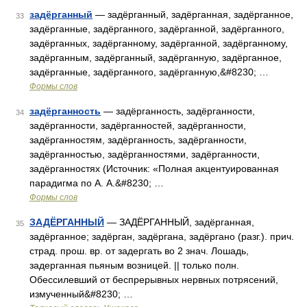
задёрганный
— задёрганный, задёрганная, задёрганное,
33
задёрганные, задёрганного, задёрганной, задёрганного,
задёрганных, задёрганному, задёрганной, задёрганному,
задёрганным, задёрганный, задёрганную, задёрганное,
задёрганные, задёрганного, задёрганную,&#8230; …
Формы слов
задёрганность
— задёрганность, задёрганности,
34
задёрганности, задёрганностей, задёрганности,
задёрганностям, задёрганность, задёрганности,
задёрганностью, задёрганностями, задёрганности,
задёрганностях (Источник: «Полная акцентуированная
парадигма по А. А.&#8230; …
Формы слов
ЗАДЁРГАННЫЙ
— ЗАДЁРГАННЫЙ, задёрганная,
35
задёрганное; задёрган, задёргана, задёргано (разг.). прич.
страд. прош. вр. от задергать во 2 знач. Лошадь,
задерганная пьяным возницей. || только полн.
Обессилевший от беспрерывных нервных потрясений,
измученный&#8230; …